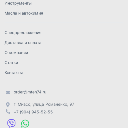
order@mteh74.ru
г. Миасс
,
улица Романенко, 97
+7 (904) 945-52-55
г. Златоуст
,
проезд Профсоюзов, 12А
+7 (904) 945-51-55
г. Челябинск
,
Свердловский тракт, 3Е
+7 (904) 945-04-44