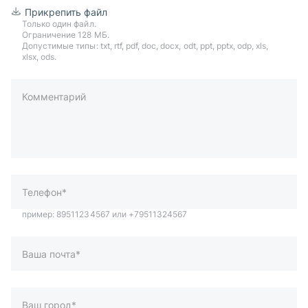
Прикрепить файл
Только один файл.
Ограничение 128 МБ.
Допустимые типы: txt, rtf, pdf, doc, docx, odt, ppt, pptx, odp, xls,
xlsx, ods.
Комментарий
пример: 89511234567 или +79511324567
Телефон*
Ваша почта*
Ваш город*
Отправляя форму вы подтверждаете согласие с
политикой
обработки персональных данных
.
Отправить