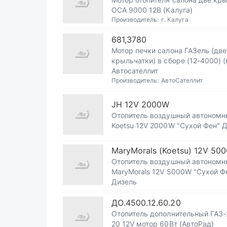
ОСА 9000 12В (Калуга)
Производитель:
г. Калуга
681,3780
Мотор печки салона ГАЗель (две
крыльчатки) в сборе (12-4000) (малый)
Автосателлит
Производитель:
АвтоСателлит
JH 12V 2000W
Отопитель воздушный автономн
Koetsu 12V 2000W "Сухой Фен" 
MaryMorals (Koetsu) 12V 50
Отопитель воздушный автономн
MaryMorals 12V 5000W "Сухой Ф
Дизель
ДО.4500.12.60.20
Отопитель дополнительный ГАЗ-
20 12V мотор 60Вт (АвтоРад)