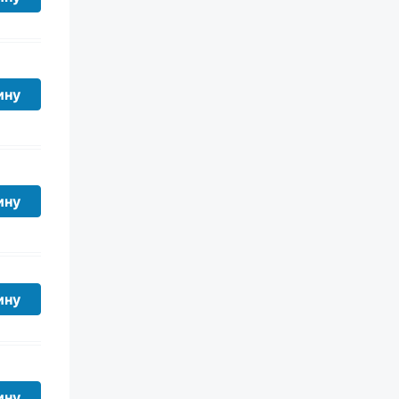
ину
ину
ину
ину