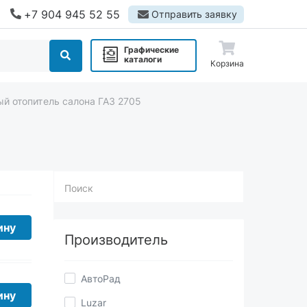
+7 904 945 52 55
Отправить заявку
Графические
каталоги
Корзина
й отопитель салона ГАЗ 2705
Поиск
Производитель
ину
АвтоРад
Luzar
ину
г. Калуга