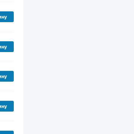
ину
ину
ину
ину