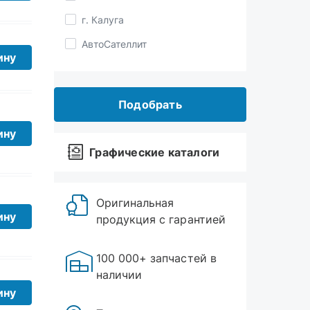
АвтоСателлит
Bast
ину
Подобрать
Графические каталоги
ину
Оригинальная
продукция с гарантией
ину
100 000+ запчастей в
наличии
Торговые точки в
ину
Миассе, Златоусте и