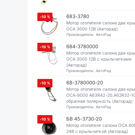
683-3780
-10
%
Мотор отопителя салона две кр
ОСА 3000 12В (Авторад)
Производитель:
АвтоРад
684-3780000
-10
%
Мотор отопителя салона две кр
ОСА 3000 12В с крыльчатками
(Авторад)
Производитель:
АвтоРад
68-3780000-20
-10
%
Мотор отопителя салона две кр
ОСА-9000 А63R42-20,A62R32-10
обратная полярность (Авторад)
Производитель:
АвтоРад
БВ 45-3730-20
-10
%
Мотор отопителя салона ОСА 40
24В с крыльчаткой (Авторад)