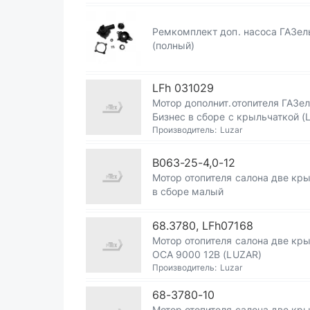
Ремкомплект доп. насоса ГАЗел
(полный)
LFh 031029
Мотор дополнит.отопителя ГАЗе
Бизнес в сборе с крыльчаткой (
Производитель:
Luzar
В063-25-4,0-12
Мотор отопителя салона две кр
в сборе малый
68.3780, LFh07168
Мотор отопителя салона две кр
ОСА 9000 12В (LUZAR)
Производитель:
Luzar
68-3780-10
Мотор отопителя салона две кр