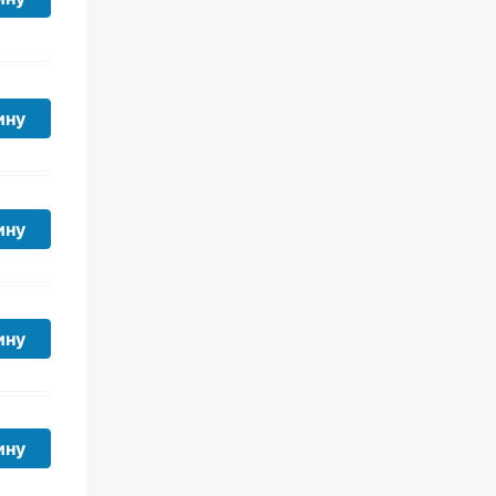
ину
ину
ину
ину