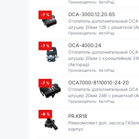
Производитель:
АвтоРад
ОСА-3000.12.20.65
-7
%
Отопитель дополнительный ОСА
штуцер 20мм 12В с решеткой (А
Производитель:
АвтоРад
ОСА-4000.24
-7
%
Отопитель дополнительный ОСА
штуцер 20мм с кронштейном 24
(Авторад)
Производитель:
АвтоРад
ОСА7000-8110010-24-20
-7
%
Отопитель дополнительный ОСА
штуцер 20мм 24В с решеткой (А
Производитель:
АвтоРад
-8
%
PR.KR18
Ремкомплект доп. насоса ГАЗел
корпус