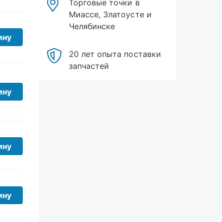
Челябинске
20 лет опыта поставки
ину
запчастей
ину
ину
ину