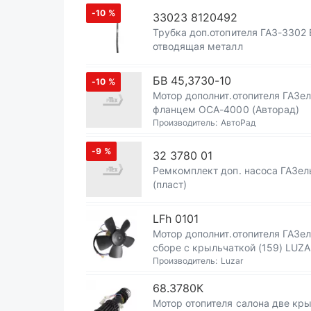
-10
%
33023 8120492
Трубка доп.отопителя ГАЗ-3302 
отводящая металл
БВ 45,3730-10
-10
%
Мотор дополнит.отопителя ГАЗел
фланцем ОСА-4000 (Авторад)
Производитель:
АвтоРад
-9
%
32 3780 01
Ремкомплект доп. насоса ГАЗел
(пласт)
LFh 0101
Мотор дополнит.отопителя ГАЗел
сборе с крыльчаткой (159) LUZ
Производитель:
Luzar
68.3780К
Мотор отопителя салона две кр