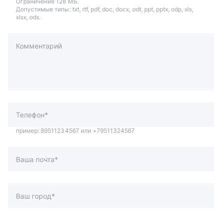
Ограничение 128 МБ.
Допустимые типы: txt, rtf, pdf, doc, docx, odt, ppt, pptx, odp, xls,
xlsx, ods.
Комментарий
пример: 89511234567 или +79511324567
Телефон*
Ваша почта*
Ваш город*
Отправляя форму вы подтверждаете согласие с
политикой
обработки персональных данных
.
Отправить