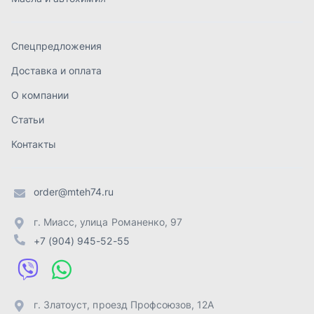
order@mteh74.ru
г. Миасс
,
улица Романенко, 97
+7 (904) 945-52-55
г. Златоуст
,
проезд Профсоюзов, 12А
+7 (904) 945-51-55
г. Челябинск
,
Свердловский тракт, 3Е
+7 (904) 945-04-44
Отправить заявку