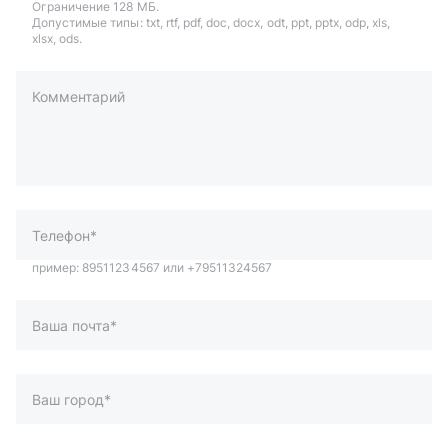
Ограничение 128 МБ.
Допустимые типы: txt, rtf, pdf, doc, docx, odt, ppt, pptx, odp, xls,
xlsx, ods.
Комментарий
пример: 89511234567 или +79511324567
Телефон*
Ваша почта*
Ваш город*
Отправляя форму вы подтверждаете согласие с
политикой
обработки персональных данных
.
Отправить