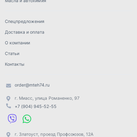
order@mteh74.ru
г. Миасс
,
улица Романенко, 97
+7 (904) 945-52-55
г. Златоуст
,
проезд Профсоюзов, 12А
+7 (904) 945-51-55
г. Челябинск
,
Свердловский тракт, 3Е
+7 (904) 945-04-44
Отправить заявку