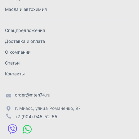
order@mteh74.ru
г. Миасс
,
улица Романенко, 97
+7 (904) 945-52-55
г. Златоуст
,
проезд Профсоюзов, 12А
+7 (904) 945-51-55
г. Челябинск
,
Свердловский тракт, 3Е
+7 (904) 945-04-44