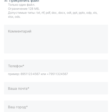
Прикрепить файл
Только один файл.
Ограничение 128 МБ.
Допустимые типы: txt, rtf, pdf, doc, docx, odt, ppt, pptx, odp, xls,
xlsx, ods.
Комментарий
пример: 89511234567 или +79511324567
Телефон*
Ваша почта*
Ваш город*
Отправляя форму вы подтверждаете согласие с
политикой
обработки персональных данных
.
Отправить