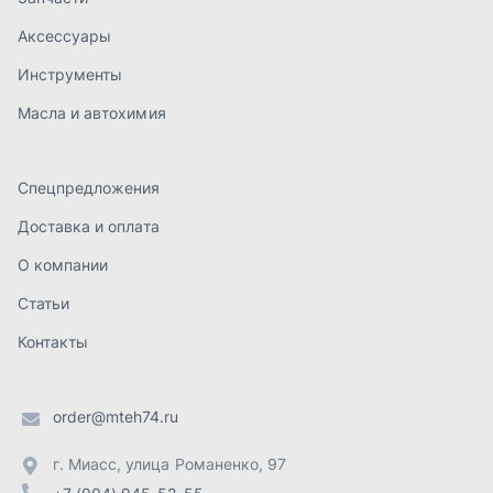
Статьи
Контакты
order@mteh74.ru
г. Миасс
,
улица Романенко, 97
+7 (904) 945-52-55
г. Златоуст
,
проезд Профсоюзов, 12А
+7 (904) 945-51-55
г. Челябинск
,
Свердловский тракт, 3Е
+7 (904) 945-04-44