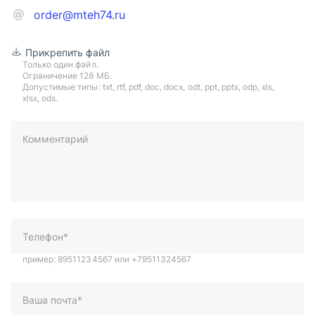
order@mteh74.ru
Прикрепить файл
Только один файл.
Ограничение 128 МБ.
Допустимые типы: txt, rtf, pdf, doc, docx, odt, ppt, pptx, odp, xls,
xlsx, ods.
Комментарий
пример: 89511234567 или +79511324567
Телефон*
Ваша почта*
Ваш город*
Отправляя форму вы подтверждаете согласие с
политикой
обработки персональных данных
.
Отправить