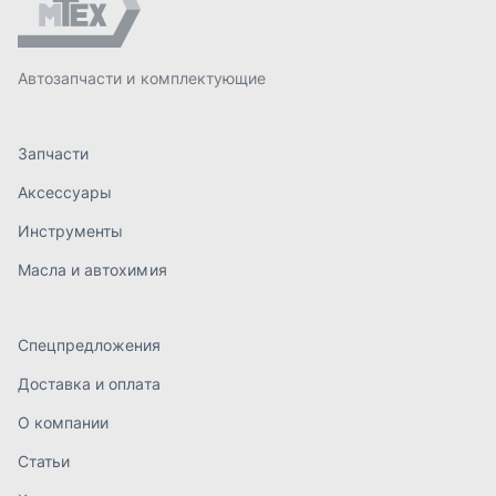
Спецпредложения
Доставка и оплата
О компании
Статьи
Контакты
order@mteh74.ru
г. Миасс
,
улица Романенко, 97
+7 (904) 945-52-55
г. Златоуст
,
проезд Профсоюзов, 12А
+7 (904) 945-51-55