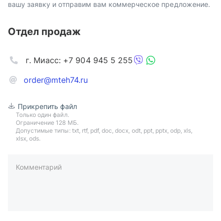
вашу заявку и отправим вам коммерческое предложение.
Отдел продаж
г. Миасс: +7 904 945 5 255
order@mteh74.ru
Прикрепить файл
Только один файл.
Ограничение 128 МБ.
Допустимые типы: txt, rtf, pdf, doc, docx, odt, ppt, pptx, odp, xls,
xlsx, ods.
Комментарий
пример: 89511234567 или +79511324567
Телефон*
Ваша почта*
Ваш город*
Отправляя форму вы подтверждаете согласие с
политикой