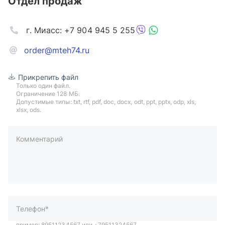
Отдел продаж
г. Миасс: +7 904 945 5 255
order@mteh74.ru
Прикрепить файл
Только один файл.
Ограничение 128 МБ.
Допустимые типы: txt, rtf, pdf, doc, docx, odt, ppt, pptx, odp, xls,
xlsx, ods.
Комментарий
пример: 89511234567 или +79511324567
Телефон*
Ваша почта*
Ваш город*
Отправляя форму вы подтверждаете согласие с
политикой
обработки персональных данных
.