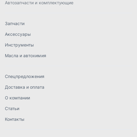
Доставка и оплата
О компании
Статьи
Контакты
order@mteh74.ru
г. Миасс
,
улица Романенко, 97
+7 (904) 945-52-55
г. Златоуст
,
проезд Профсоюзов, 12А
+7 (904) 945-51-55