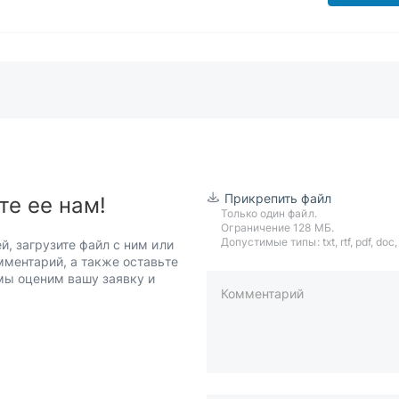
Прикрепить файл
те ее нам!
Только один файл.
Ограничение 128 МБ.
Допустимые типы: txt, rtf, pdf, doc, d
й, загрузите файл с ним или
мментарий, а также оставьте
 мы оценим вашу заявку и
Комментарий
пример: 89511234567 или +7951
Телефон*
Ваша почта*
Ваш город*
Отправляя форму вы подтверж
персональных данных
.