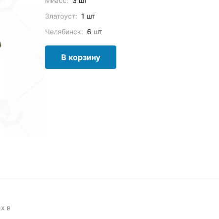
Миасс:
3 шт
Златоуст:
1 шт
Челябинск:
6 шт
В корзину
х в
.