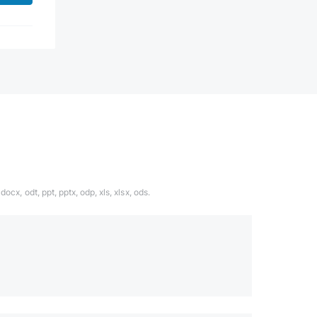
ocx, odt, ppt, pptx, odp, xls, xlsx, ods.
1324567
даете согласие с
политикой обработки