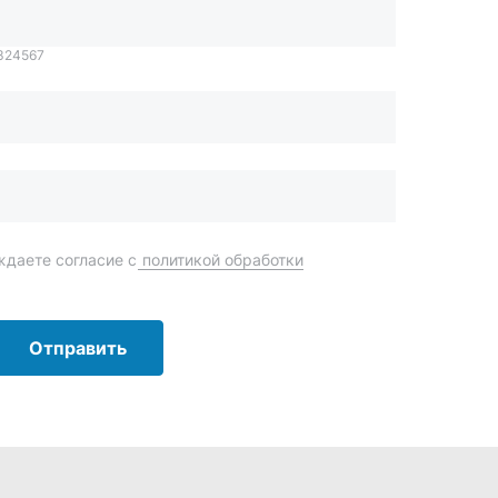
Отправить
order@mteh74.ru
г. Миасс
,
улица Романенко, 97
+7 (904) 945-52-55
г. Златоуст
,
проезд Профсоюзов, 12А
+7 (904) 945-51-55