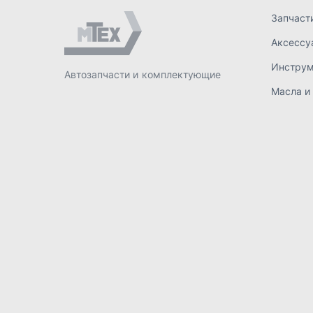
ИП Лахтачёв О.В.
,
2026
Политик