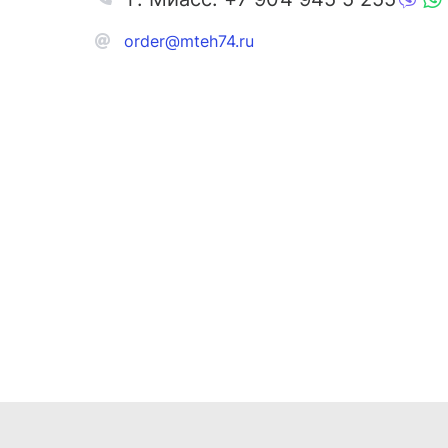
order@mteh74.ru
Запчаст
Аксессу
Инстру
Автозапчасти и комплектующие
Масла и