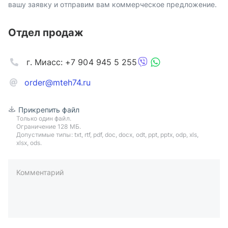
вашу заявку и отправим вам коммерческое предложение.
Отдел продаж
г. Миасс: +7 904 945 5 255
order@mteh74.ru
Прикрепить файл
Только один файл.
Ограничение 128 МБ.
Допустимые типы: txt, rtf, pdf, doc, docx, odt, ppt, pptx, odp, xls,
xlsx, ods.
Комментарий
пример: 89511234567 или +79511324567
Телефон*
Ваша почта*
Ваш город*
Отправляя форму вы подтверждаете согласие с
политикой