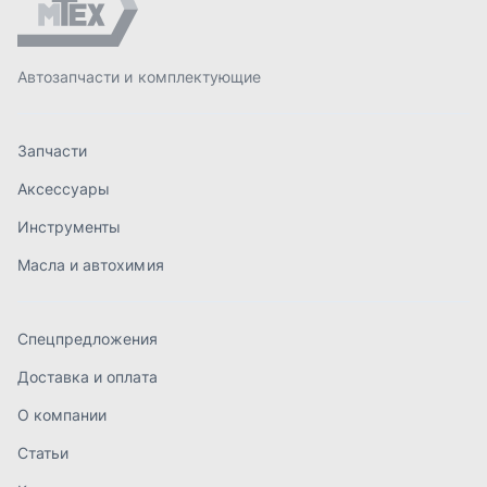
Спецпредложения
Доставка и оплата
О компании
Статьи
Контакты
order@mteh74.ru
г. Миасс
,
улица Романенко, 97
+7 (904) 945-52-55
г. Златоуст
,
проезд Профсоюзов, 12А
+7 (904) 945-51-55