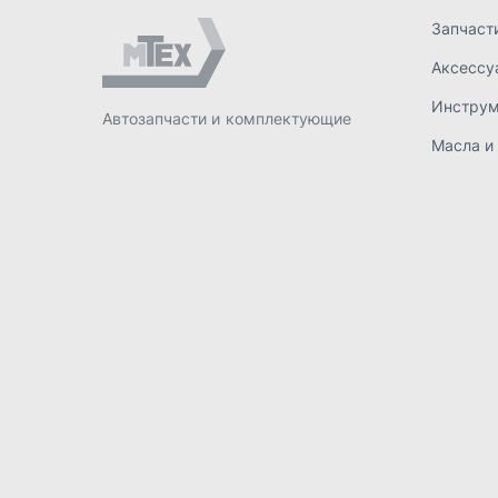
ИП Лахтачёв О.В.
,
2026
Политик