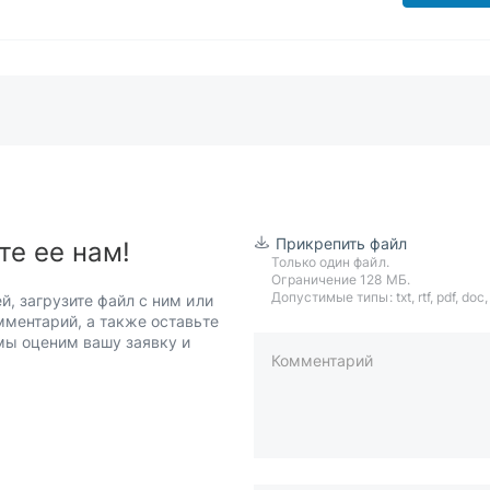
Прикрепить файл
те ее нам!
Только один файл.
Ограничение 128 МБ.
Допустимые типы: txt, rtf, pdf, doc, d
й, загрузите файл с ним или
мментарий, а также оставьте
 мы оценим вашу заявку и
Комментарий
пример: 89511234567 или +7951
Телефон*
Ваша почта*
Ваш город*
Отправляя форму вы подтверж
персональных данных
.