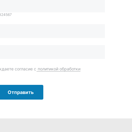
Отправить
order@mteh74.ru
г. Миасс
,
улица Романенко, 97
+7 (904) 945-52-55
г. Златоуст
,
проезд Профсоюзов, 12А
+7 (904) 945-51-55