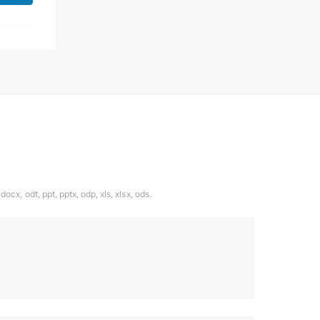
ocx, odt, ppt, pptx, odp, xls, xlsx, ods.
1324567
даете согласие с
политикой обработки