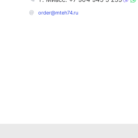
order@mteh74.ru
Запчаст
Аксессу
Инстру
Автозапчасти и комплектующие
Масла и