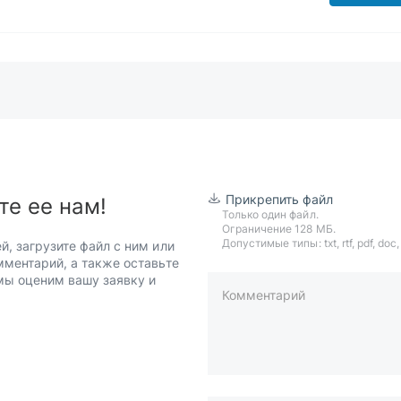
Прикрепить файл
те ее нам!
Только один файл.
Ограничение 128 МБ.
Допустимые типы: txt, rtf, pdf, doc, d
й, загрузите файл с ним или
мментарий, а также оставьте
 мы оценим вашу заявку и
Комментарий
пример: 89511234567 или +7951
Телефон*
Ваша почта*
Ваш город*
Отправляя форму вы подтверж
персональных данных
.