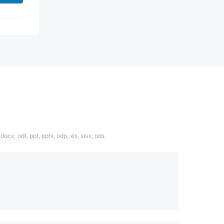
ocx, odt, ppt, pptx, odp, xls, xlsx, ods.
1324567
даете согласие с
политикой обработки