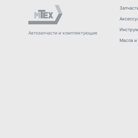
ИП Лахтачёв О.В.
,
2026
Политик