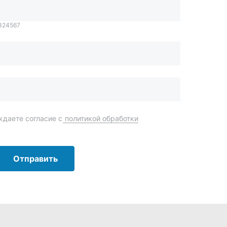
Отправить
order@mteh74.ru
г. Миасс
,
улица Романенко, 97
+7 (904) 945-52-55
г. Златоуст
,
проезд Профсоюзов, 12А
+7 (904) 945-51-55