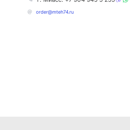
order@mteh74.ru
Запчаст
Аксессу
Инстру
Автозапчасти и комплектующие
Масла и