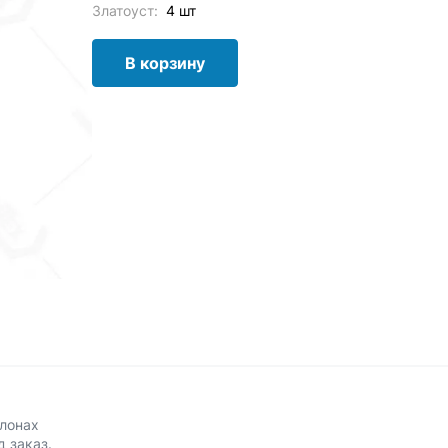
Златоуст:
4 шт
В корзину
алонах
д заказ.