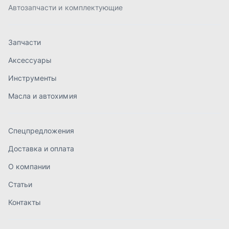
Доставка и оплата
О компании
Статьи
Контакты
order@mteh74.ru
г. Миасс
,
улица Романенко, 97
+7 (904) 945-52-55
г. Златоуст
,
проезд Профсоюзов, 12А
+7 (904) 945-51-55