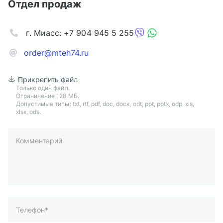
Отдел продаж
г. Миасс: +7 904 945 5 255
order@mteh74.ru
Прикрепить файл
Только один файл.
Ограничение 128 МБ.
Допустимые типы: txt, rtf, pdf, doc, docx, odt, ppt, pptx, odp, xls,
xlsx, ods.
Комментарий
пример: 89511234567 или +79511324567
Телефон*
Ваша почта*
Ваш город*
Отправляя форму вы подтверждаете согласие с
политикой
обработки персональных данных
.