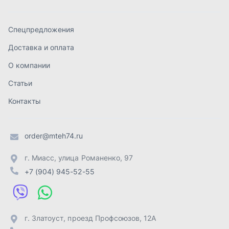
order@mteh74.ru
г. Миасс
,
улица Романенко, 97
+7 (904) 945-52-55
г. Златоуст
,
проезд Профсоюзов, 12А
+7 (904) 945-51-55
г. Челябинск
,
Свердловский тракт, 3Е
+7 (904) 945-04-44
Отправить заявку