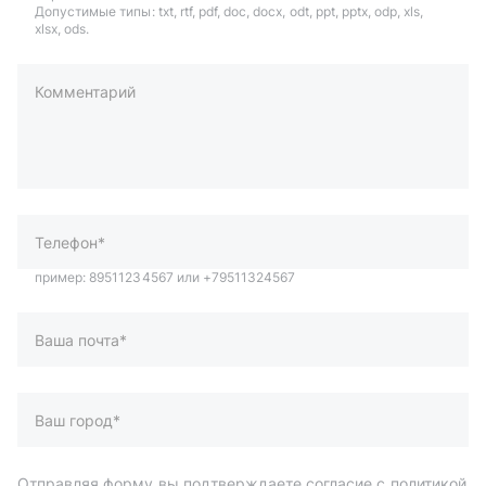
Допустимые типы: txt, rtf, pdf, doc, docx, odt, ppt, pptx, odp, xls,
xlsx, ods.
Комментарий
пример: 89511234567 или +79511324567
Телефон*
Ваша почта*
Ваш город*
Отправляя форму вы подтверждаете согласие с
политикой
обработки персональных данных
.
Отправить
Автозапчасти и комплектующие