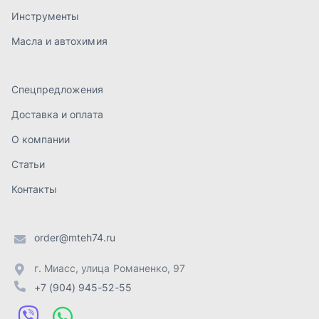
Контакты
order@mteh74.ru
г. Миасс
,
улица Романенко, 97
+7 (904) 945-52-55
г. Златоуст
,
проезд Профсоюзов, 12А
+7 (904) 945-51-55
г. Челябинск
,
Свердловский тракт, 3Е
+7 (904) 945-04-44