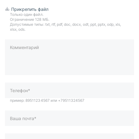
Прикрепить файл
Только один файл.
Ограничение 128 МБ.
Допустимые типы: txt, rtf, pdf, doc, docx, odt, ppt, pptx, odp, xls,
xlsx, ods.
Комментарий
пример: 89511234567 или +79511324567
Телефон*
Ваша почта*
Ваш город*
Отправляя форму вы подтверждаете согласие с
политикой
обработки персональных данных
.
Отправить