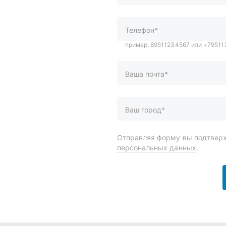
Ваш город*
Отправляя форму вы подтверж
персональных данных
.
и
Спецпредложения
ары
Доставка и оплата
менты
О компании
 автохимия
Статьи
Контакты