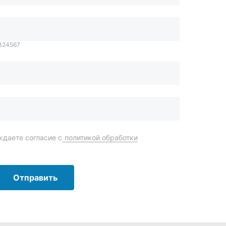
даете согласие с
политикой обработки
Отправить
order@mteh74.ru
г. Миасс
,
улица Романенко, 97
+7 (904) 945-52-55
г. Златоуст
,
проезд Профсоюзов, 12А