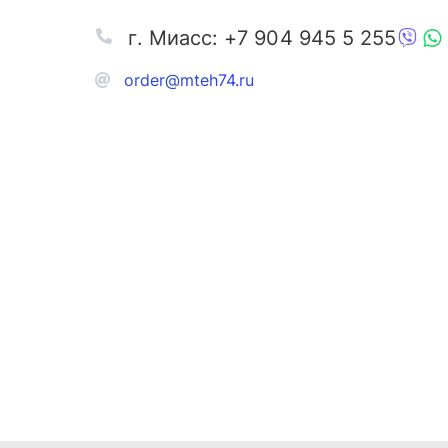
г. Миасс: +7 904 945 5 255
order@mteh74.ru
Запчаст
Аксессу
Инстру
Автозапчасти и комплектующие
Масла и