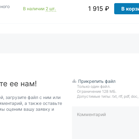
ьного
1 915 ₽
В корз
В наличии
2 шт.
Прикрепить файл
те ее нам!
Только один файл.
Ограничение 128 МБ.
Допустимые типы: txt, rtf, pdf, doc, d
й, загрузите файл с ним или
мментарий, а также оставьте
 мы оценим вашу заявку и
Комментарий
пример: 89511234567 или +7951
Телефон*
Ваша почта*