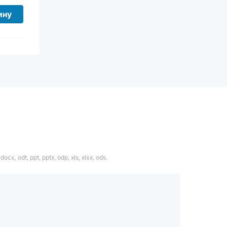
ину
ocx, odt, ppt, pptx, odp, xls, xlsx, ods.
1324567