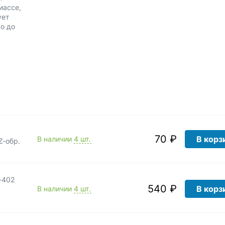
иассе,
ует
о до
70 ₽
В корз
В наличии
4 шт.
Z-обр.
-402
540 ₽
В корз
В наличии
4 шт.