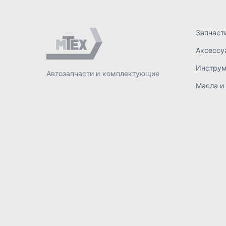
ИП Лахтачёв О.В.
,
2026
Политик