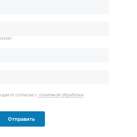
даете согласие с
политикой обработки
Отправить
order@mteh74.ru
г. Миасс
,
улица Романенко, 97
+7 (904) 945-52-55