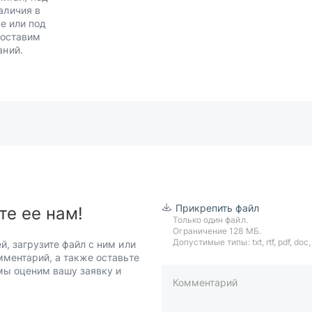
аличия в
е или под
Доставим
аний.
Прикрепить файл
те ее нам!
Только один файл.
Ограничение 128 МБ.
Допустимые типы: txt, rtf, pdf, doc, d
й, загрузите файл с ним или
мментарий, а также оставьте
 мы оценим вашу заявку и
Комментарий
пример: 89511234567 или +7951
Телефон*