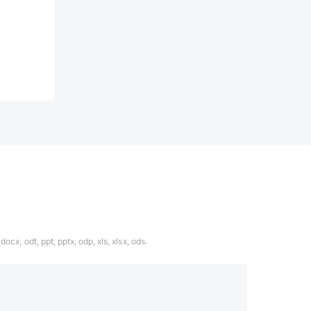
ocx, odt, ppt, pptx, odp, xls, xlsx, ods.
1324567