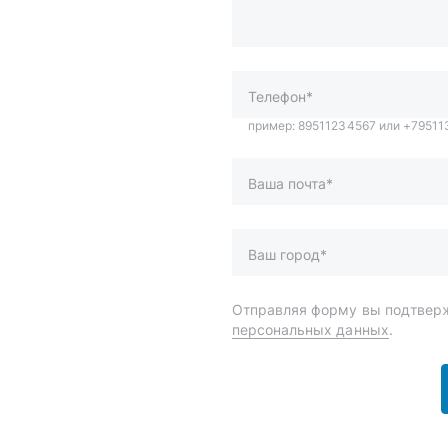
Ваша почта*
Ваш город*
Отправляя форму вы подтверж
персональных данных
.
и
Спецпредложения
ары
Доставка и оплата
менты
О компании
 автохимия
Статьи
Контакты