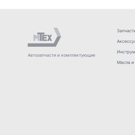
ИП Лахтачёв О.В.
,
2026
Политик