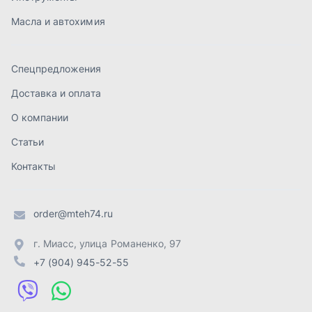
order@mteh74.ru
г. Миасс
,
улица Романенко, 97
+7 (904) 945-52-55
г. Златоуст
,
проезд Профсоюзов, 12А
+7 (904) 945-51-55
г. Челябинск
,
Свердловский тракт, 3Е
+7 (904) 945-04-44