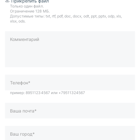
Прикрепить файл
Только один файл.
Ограничение 128 МБ.
Допустимые типы: txt, rtf, pdf, doc, docx, odt, ppt, pptx, odp, xls,
xlsx, ods.
Комментарий
пример: 89511234567 или +79511324567
Телефон*
Ваша почта*
Ваш город*
Отправляя форму вы подтверждаете согласие с
политикой
обработки персональных данных
.
Отправить