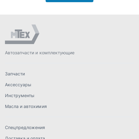
Аксессуары
Инструменты
Масла и автохимия
Спецпредложения
Доставка и оплата
О компании
Статьи
Контакты
order@mteh74.ru
г. Миасс
,
улица Романенко, 97
+7 (904) 945-52-55