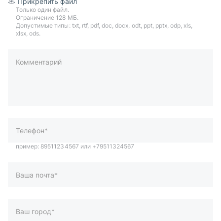
Прикрепить файл
Только один файл.
Ограничение 128 МБ.
Допустимые типы: txt, rtf, pdf, doc, docx, odt, ppt, pptx, odp, xls,
xlsx, ods.
Комментарий
пример: 89511234567 или +79511324567
Телефон*
Ваша почта*
Ваш город*
Отправляя форму вы подтверждаете согласие с
политикой
обработки персональных данных
.
Отправить