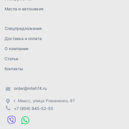
order@mteh74.ru
г. Миасс
,
улица Романенко, 97
+7 (904) 945-52-55
г. Златоуст
,
проезд Профсоюзов, 12А
+7 (904) 945-51-55
г. Челябинск
,
Свердловский тракт, 3Е
+7 (904) 945-04-44