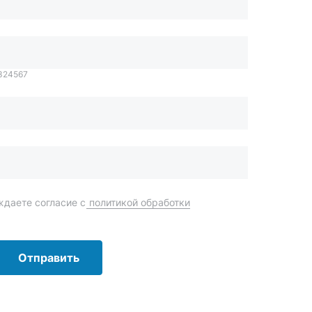
даете согласие с
политикой обработки
Отправить
order@mteh74.ru
г. Миасс
,
улица Романенко, 97
+7 (904) 945-52-55
г. Златоуст
,