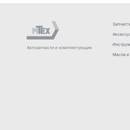
ИП Лахтачёв О.В.
,
2026
Политик