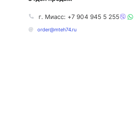
г. Миасс: +7 904 945 5 255
order@mteh74.ru
Запчаст
Аксессу
Инстру
Автозапчасти и комплектующие
Масла и