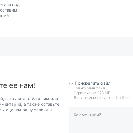
е или под
Доставим
аний.
Прикрепить файл
те ее нам!
Только один файл.
Ограничение 128 МБ.
Допустимые типы: txt, rtf, pdf, doc, d
й, загрузите файл с ним или
мментарий, а также оставьте
 мы оценим вашу заявку и
Комментарий
пример: 89511234567 или +7951
Телефон*