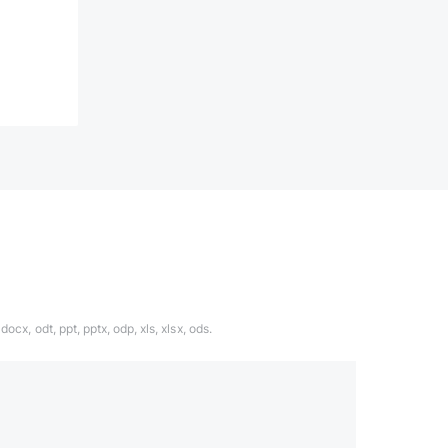
ocx, odt, ppt, pptx, odp, xls, xlsx, ods.
1324567