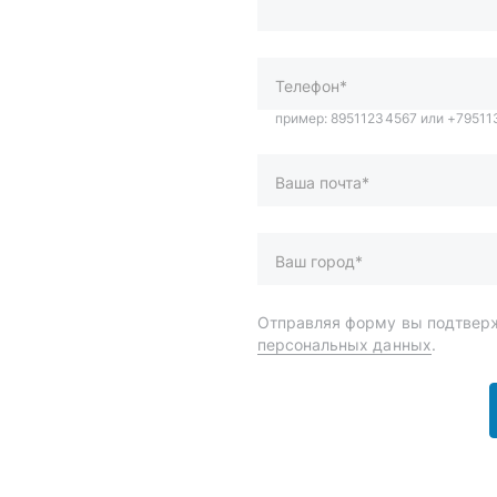
Ваша почта*
Ваш город*
Отправляя форму вы подтверж
персональных данных
.
и
Спецпредложения
ары
Доставка и оплата
менты
О компании
 автохимия
Статьи
Контакты