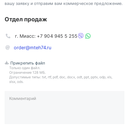
вашу заявку и отправим вам коммерческое предложение.
Отдел продаж
г. Миасс: +7 904 945 5 255
order@mteh74.ru
Прикрепить файл
Только один файл.
Ограничение 128 МБ.
Допустимые типы: txt, rtf, pdf, doc, docx, odt, ppt, pptx, odp, xls,
xlsx, ods.
Комментарий
пример: 89511234567 или +79511324567
Телефон*
Ваша почта*
Ваш город*
Отправляя форму вы подтверждаете согласие с
политикой