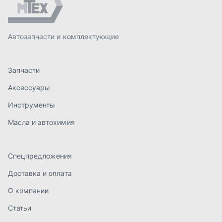
Спецпредложения
Доставка и оплата
О компании
Статьи
Контакты
order@mteh74.ru
г. Миасс
,
улица Романенко, 97
+7 (904) 945-52-55
г. Златоуст
,
проезд Профсоюзов, 12А
+7 (904) 945-51-55