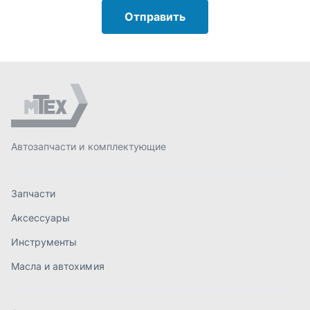
Запчасти
Аксессуары
Инструменты
Масла и автохимия
Спецпредложения
Доставка и оплата
О компании
Статьи
Контакты
order@mteh74.ru
г. Миасс
,
улица Романенко, 97