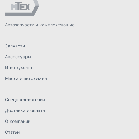
Спецпредложения
Доставка и оплата
О компании
Статьи
Контакты
order@mteh74.ru
г. Миасс
,
улица Романенко, 97
+7 (904) 945-52-55
г. Златоуст
,
проезд Профсоюзов, 12А