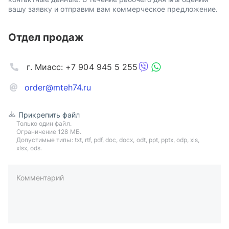
вашу заявку и отправим вам коммерческое предложение.
Отдел продаж
г. Миасс: +7 904 945 5 255
order@mteh74.ru
Прикрепить файл
Только один файл.
Ограничение 128 МБ.
Допустимые типы: txt, rtf, pdf, doc, docx, odt, ppt, pptx, odp, xls,
xlsx, ods.
Комментарий
пример: 89511234567 или +79511324567
Телефон*
Ваша почта*
Ваш город*
Отправляя форму вы подтверждаете согласие с
политикой