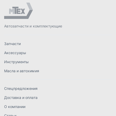
Масла и автохимия
Спецпредложения
Доставка и оплата
О компании
Статьи
Контакты
order@mteh74.ru
г. Миасс
,
улица Романенко, 97
+7 (904) 945-52-55
г. Златоуст
,
проезд Профсоюзов, 12А