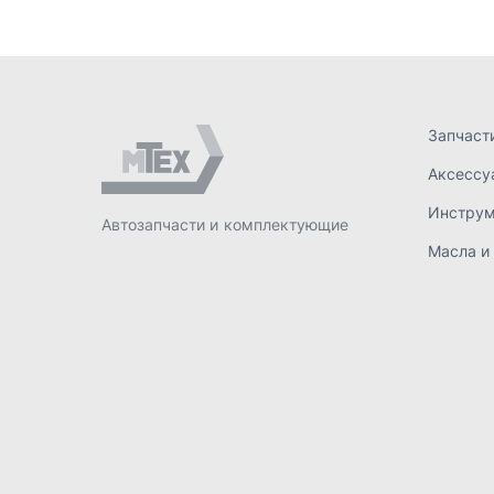
ИП Лахтачёв О.В.
,
2026
Политик