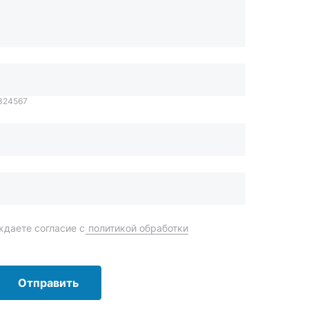
даете согласие с
политикой обработки
Отправить
order@mteh74.ru
г. Миасс
,
улица Романенко, 97
+7 (904) 945-52-55