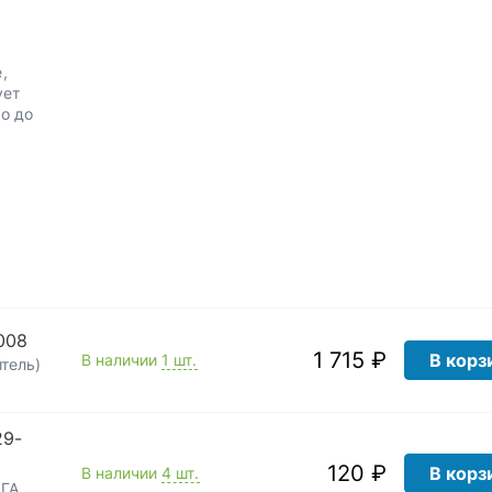
,
ует
о до
008
1 715 ₽
В корз
В наличии
1 шт.
тель)
29-
120 ₽
В корз
В наличии
4 шт.
ЛГА