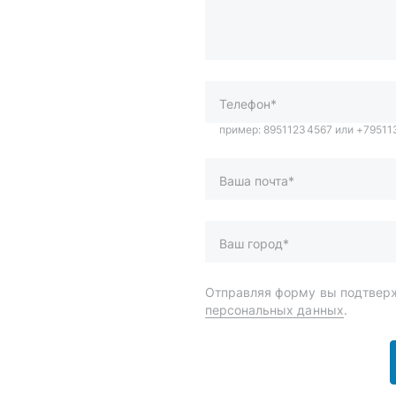
Телефон*
Ваша почта*
Ваш город*
Отправляя форму вы подтверж
персональных данных
.
и
Спецпредложения
ары
Доставка и оплата
менты
О компании
 автохимия
Статьи