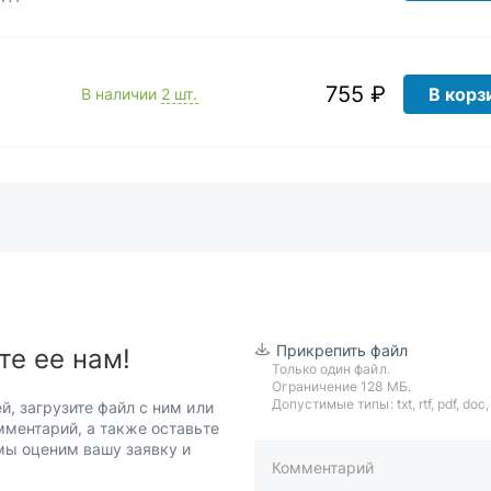
755 ₽
В корз
В наличии
2 шт.
Прикрепить файл
те ее нам!
Только один файл.
Ограничение 128 МБ.
Допустимые типы: txt, rtf, pdf, doc, d
й, загрузите файл с ним или
мментарий, а также оставьте
 мы оценим вашу заявку и
Комментарий
пример: 89511234567 или +7951