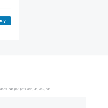
ину
ocx, odt, ppt, pptx, odp, xls, xlsx, ods.
1324567