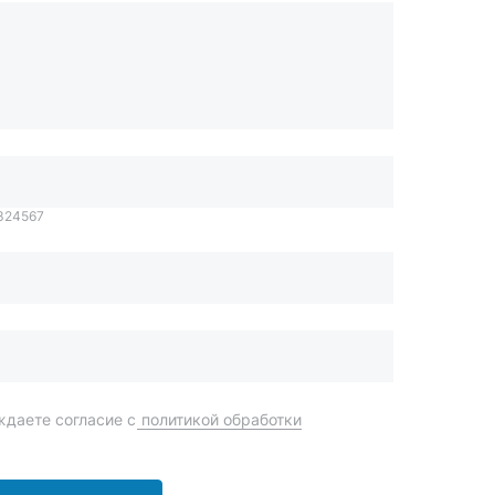
1324567
даете согласие с
политикой обработки
Отправить
order@mteh74.ru
г. Миасс
,
улица Романенко, 97
+7 (904) 945-52-55