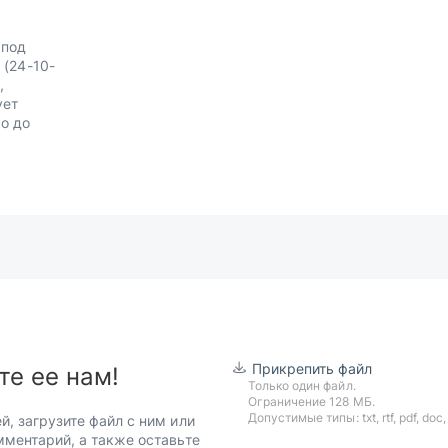
 под
(24-10-
,
ует
о до
Прикрепить файл
те ее нам!
Только один файл.
Ограничение 128 МБ.
Допустимые типы: txt, rtf, pdf, doc, d
й, загрузите файл с ним или
мментарий, а также оставьте