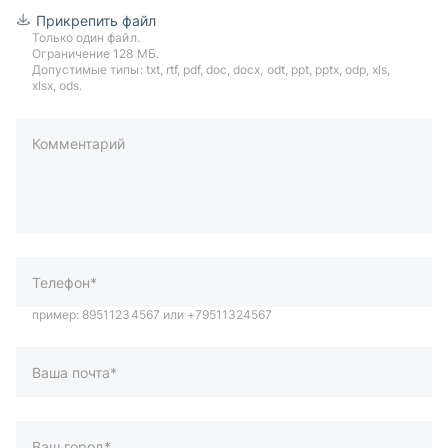
Прикрепить файл
Только один файл.
Ограничение 128 МБ.
Допустимые типы: txt, rtf, pdf, doc, docx, odt, ppt, pptx, odp, xls,
xlsx, ods.
Комментарий
пример: 89511234567 или +79511324567
Телефон*
Ваша почта*
Ваш город*
Отправляя форму вы подтверждаете согласие с
политикой
обработки персональных данных
.
Отправить