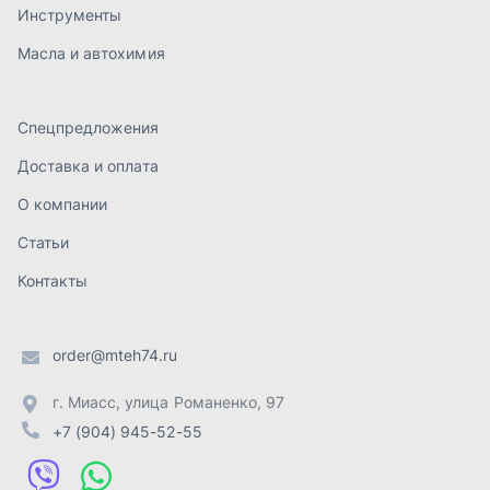
order@mteh74.ru
г. Миасс
,
улица Романенко, 97
+7 (904) 945-52-55
г. Златоуст
,
проезд Профсоюзов, 12А
+7 (904) 945-51-55
г. Челябинск
,
Свердловский тракт, 3Е
+7 (904) 945-04-44