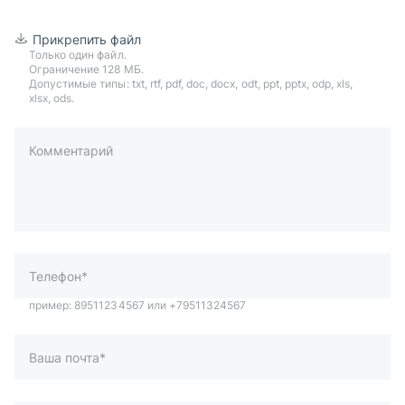
Прикрепить файл
Только один файл.
Ограничение 128 МБ.
Допустимые типы: txt, rtf, pdf, doc, docx, odt, ppt, pptx, odp, xls,
xlsx, ods.
Комментарий
пример: 89511234567 или +79511324567
Телефон*
Ваша почта*
Ваш город*
Отправляя форму вы подтверждаете согласие с
политикой
обработки персональных данных
.
Отправить