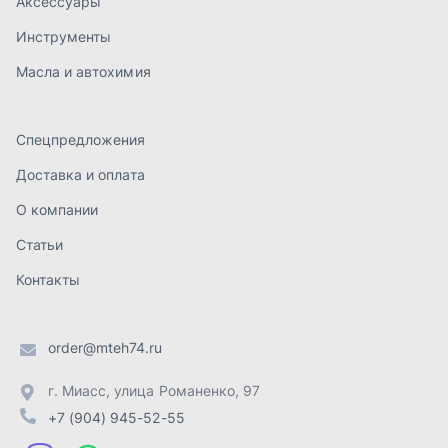
Контакты
order@mteh74.ru
г. Миасс
,
улица Романенко, 97
+7 (904) 945-52-55
г. Златоуст
,
проезд Профсоюзов, 12А
+7 (904) 945-51-55
г. Челябинск
,
Свердловский тракт, 3Е
+7 (904) 945-04-44