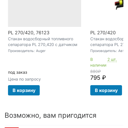
PL 270/420, 76123
PL 270/420
Стакан водосборный топливного
Стакан водосборн
сепаратора PL 270,420 с датчиком
сепаратора PL 270
воды (Auger)
подогревом (Автом
Производитель:
Auger
Производитель:
Авто
В
2 шт.
наличии
880
₽
под заказ
795 ₽
Цена по запросу
В корзину
В корзину
Возможно, вам пригодится