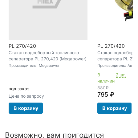
PL 270/420
PL 270/420
Стакан водосборный топливного
Стакан водосборн
сепаратора PL 270,420 (Megapower)
сепаратора PL 270
подогревом (Автом
Производитель:
Megapower
Производитель:
Авто
В
2 шт.
наличии
880
₽
под заказ
795 ₽
Цена по запросу
В корзину
В корзину
Возможно, вам пригодится