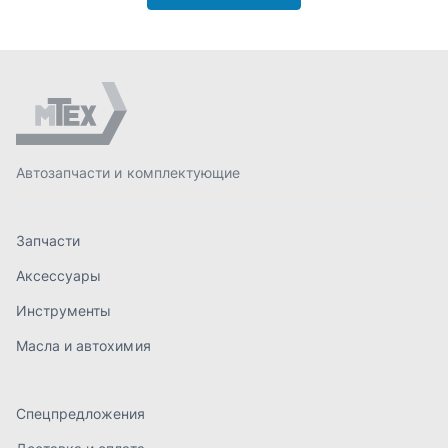
Аксессуары
Инструменты
Масла и автохимия
Спецпредложения
Доставка и оплата
О компании
Статьи
Контакты
order@mteh74.ru
г. Миасс
,
улица Романенко, 97
+7 (904) 945-52-55