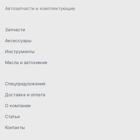
Спецпредложения
Доставка и оплата
О компании
Статьи
Контакты
order@mteh74.ru
г. Миасс
,
улица Романенко, 97
+7 (904) 945-52-55
г. Златоуст
,
проезд Профсоюзов, 12А
+7 (904) 945-51-55