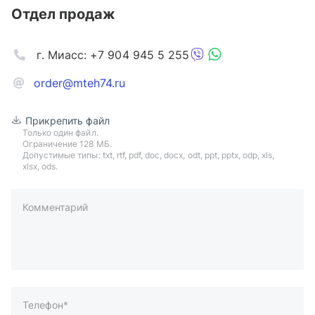
Отдел продаж
г. Миасс: +7 904 945 5 255
order@mteh74.ru
Прикрепить файл
Только один файл.
Ограничение 128 МБ.
Допустимые типы: txt, rtf, pdf, doc, docx, odt, ppt, pptx, odp, xls,
xlsx, ods.
Комментарий
пример: 89511234567 или +79511324567
Телефон*
Ваша почта*
Ваш город*
Отправляя форму вы подтверждаете согласие с
политикой
обработки персональных данных
.