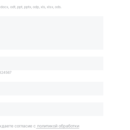
ocx, odt, ppt, pptx, odp, xls, xlsx, ods.
1324567
даете согласие с
политикой обработки
Отправить
order@mteh74.ru