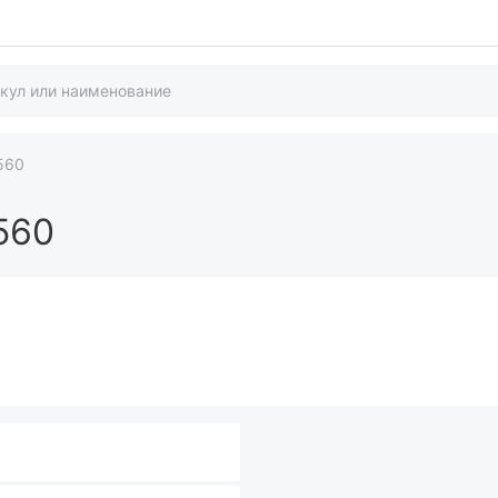
560
560