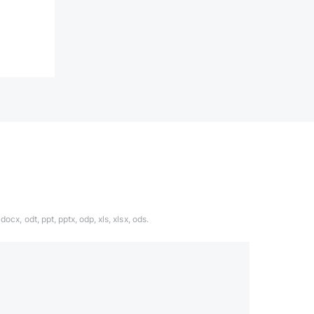
ocx, odt, ppt, pptx, odp, xls, xlsx, ods.
1324567