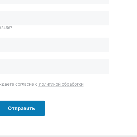
даете согласие с
политикой обработки
Отправить
order@mteh74.ru
г. Миасс
,
улица Романенко, 97
+7 (904) 945-52-55
г. Златоуст
,
проезд Профсоюзов, 12А