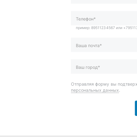
Ваш город*
Отправляя форму вы подтверж
персональных данных
.
и
Спецпредложения
ары
Доставка и оплата
менты
О компании
 автохимия
Статьи
Контакты