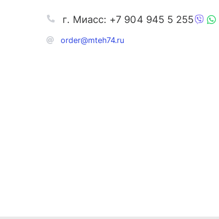
г. Миасс: +7 904 945 5 255
order@mteh74.ru
Запчаст
Аксессу
Инстру
Автозапчасти и комплектующие
Масла и