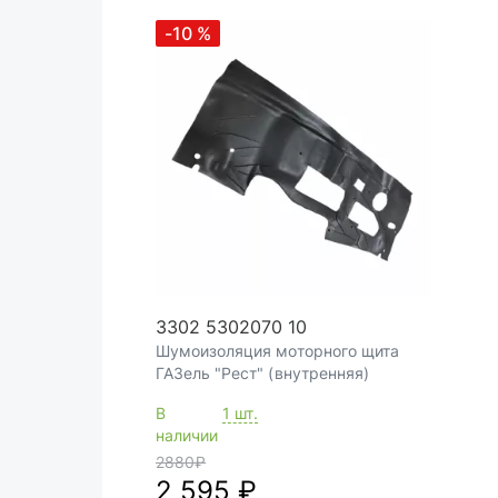
-10
%
3302 5302070 10
Шумоизоляция моторного щита
ГАЗель "Рест" (внутренняя)
В
1 шт.
наличии
2880
₽
2 595 ₽