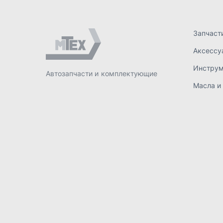
ИП Лахтачёв О.В.
,
2026
Политик