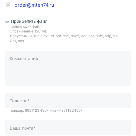
order@mteh74.ru
Прикрепить файл
Только один файл.
Ограничение 128 МБ.
Допустимые типы: txt, rtf, pdf, doc, docx, odt, ppt, pptx, odp, xls,
xlsx, ods.
Комментарий
пример: 89511234567 или +79511324567
Телефон*
Ваша почта*
Ваш город*
Отправляя форму вы подтверждаете согласие с
политикой
обработки персональных данных
.
Отправить