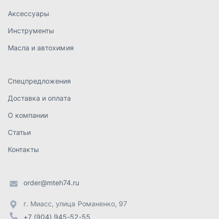
Статьи
Контакты
order@mteh74.ru
г. Миасс
,
улица Романенко, 97
+7 (904) 945-52-55
г. Златоуст
,
проезд Профсоюзов, 12А
+7 (904) 945-51-55
г. Челябинск
,
Свердловский тракт, 3Е
+7 (904) 945-04-44