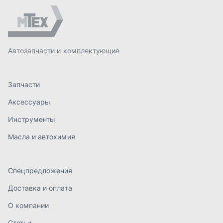
Масла и автохимия
Спецпредложения
Доставка и оплата
О компании
Статьи
Контакты
order@mteh74.ru
г. Миасс
,
улица Романенко, 97
+7 (904) 945-52-55
г. Златоуст
,
проезд Профсоюзов, 12А