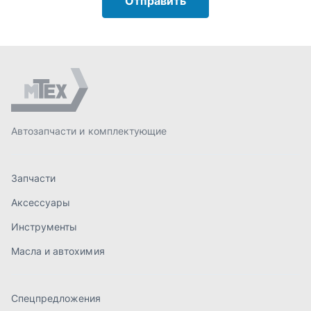
Аксессуары
Инструменты
Масла и автохимия
Спецпредложения
Доставка и оплата
О компании
Статьи
Контакты
order@mteh74.ru
г. Миасс
,
улица Романенко, 97
+7 (904) 945-52-55