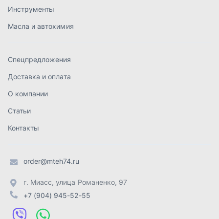
order@mteh74.ru
г. Миасс
,
улица Романенко, 97
+7 (904) 945-52-55
г. Златоуст
,
проезд Профсоюзов, 12А
+7 (904) 945-51-55
г. Челябинск
,
Свердловский тракт, 3Е
+7 (904) 945-04-44