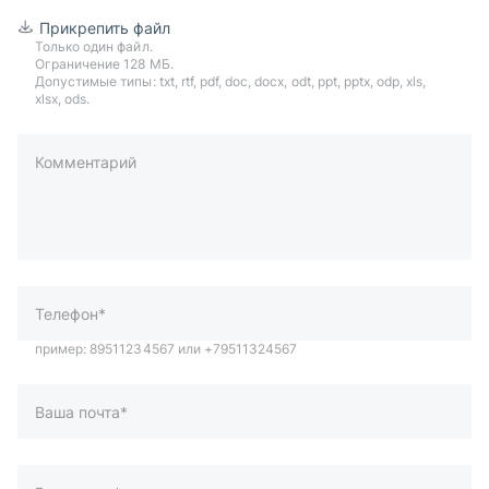
Прикрепить файл
Только один файл.
Ограничение 128 МБ.
Допустимые типы: txt, rtf, pdf, doc, docx, odt, ppt, pptx, odp, xls,
xlsx, ods.
Комментарий
пример: 89511234567 или +79511324567
Телефон*
Ваша почта*
Ваш город*
Отправляя форму вы подтверждаете согласие с
политикой
обработки персональных данных
.
Отправить